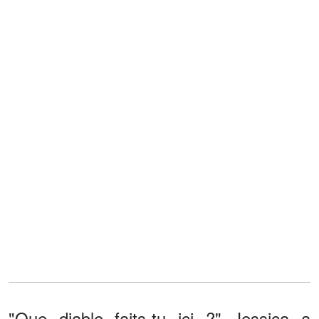
"Que diable faits-tu ici ?" Jessica a