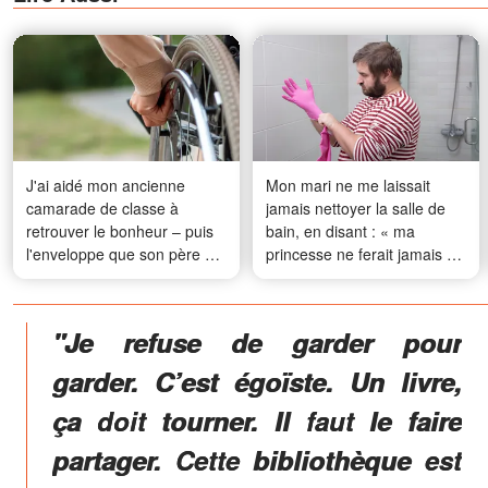
J'ai aidé mon ancienne
Mon mari ne me laissait
camarade de classe à
jamais nettoyer la salle de
retrouver le bonheur – puis
bain, en disant : « ma
l'enveloppe que son père a
princesse ne ferait jamais ça
cachée a révélé le plan
» – jusqu’à ce qu’un tuyau
choquant qu'il avait laissé
éclate et que je découvre la
pour moi
vérité sous la baignoire
"Je refuse de garder pour
garder. C’est égoïste. Un livre,
ça doit tourner. Il faut le faire
partager. Cette bibliothèque est