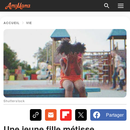
ACCUEIL
VIE
Shutterstock
Partager
Une jeune fille métisse,