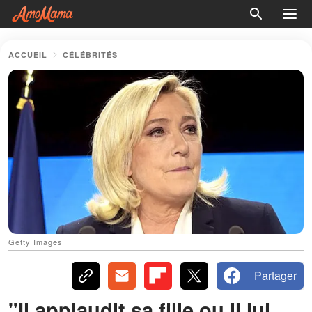
ACCUEIL
CÉLÉBRITÉS
Getty Images
Partager
"Il applaudit sa fille ou il lui