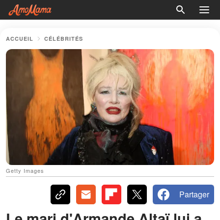
ACCUEIL
CÉLÉBRITÉS
Getty Images
Partager
Le mari d'Armande Altaï lui a