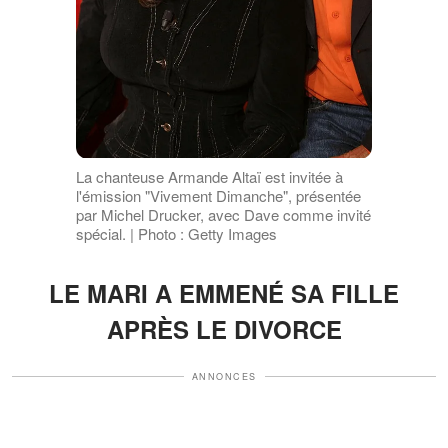
La chanteuse Armande Altaï est invitée à
l'émission "Vivement Dimanche", présentée
par Michel Drucker, avec Dave comme invité
spécial. | Photo : Getty Images
LE MARI A EMMENÉ SA FILLE
APRÈS LE DIVORCE
ANNONCES