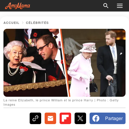
ACCUEIL
CÉLÉBRITÉS
La reine Elizabeth, le prince William et le prince Harry | Photo : Getty
Images
Partager