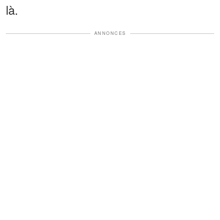
là.
ANNONCES