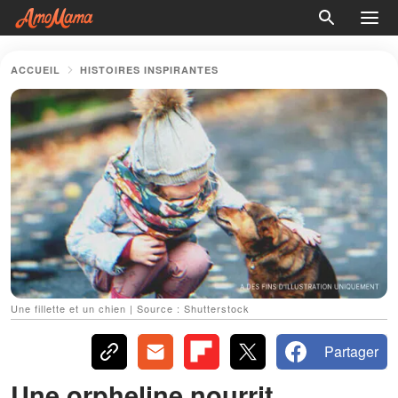
ACCUEIL
HISTOIRES INSPIRANTES
Une fillette et un chien | Source : Shutterstock
Partager
Une orpheline nourrit