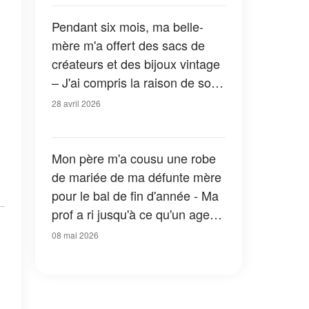
Pendant six mois, ma belle-
mère m'a offert des sacs de
créateurs et des bijoux vintage
– J'ai compris la raison de son
geste lorsque les autorités se
28 avril 2026
sont présentées à ma porte
Mon père m'a cousu une robe
de mariée de ma défunte mère
pour le bal de fin d'année - Ma
prof a ri jusqu'à ce qu'un agent
entre
08 mai 2026