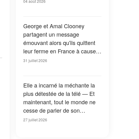
04 août 2026
George et Amal Clooney
partagent un message
émouvant alors qu'ils quittent
leur ferme en France à cause
des feux de forêt — Tous les
31 juillet 2026
détails
Elle a incarné la méchante la
plus détestée de la télé — Et
maintenant, tout le monde ne
cesse de parler de son
apparition dans la nouvelle
27 juillet 2026
version de « La Petite Maison
dans la prairie » — Photos