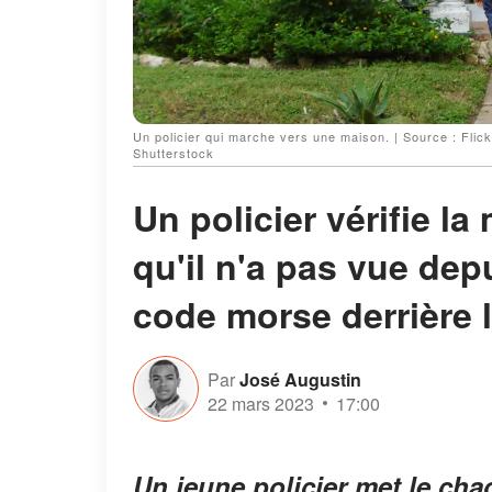
Un policier qui marche vers une maison. | Source : Flic
Shutterstock
Un policier vérifie 
qu'il n'a pas vue dep
code morse derrière l
Par
José Augustin
22 mars 2023
17:00
Un jeune policier met le chao