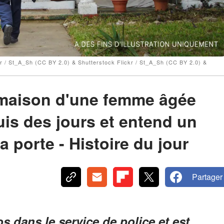
kr / St_A_Sh (CC BY 2.0) & Shutterstock Flickr / St_A_Sh (CC BY 2.0) &
la maison d'une femme âgée
uis des jours et entend un
a porte - Histoire du jour
Partager
s dans le service de police et est