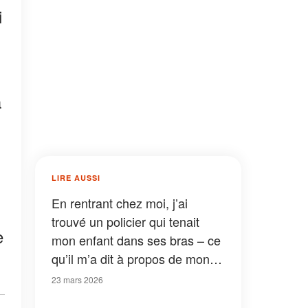
i
a
LIRE AUSSI
En rentrant chez moi, j’ai
trouvé un policier qui tenait
e
mon enfant dans ses bras – ce
qu’il m’a dit à propos de mon
fils aîné a bouleversé toute ma
23 mars 2026
vie