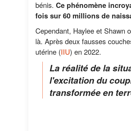
bénis.
Ce phénomène incroya
fois sur 60 millions de nais
Cependant, Haylee et Shawn ont
là. Après deux fausses couches,
utérine (
IIU
) en 2022.
La réalité de la situation s'est imposée et
l'excitation du cou
transformée en terr