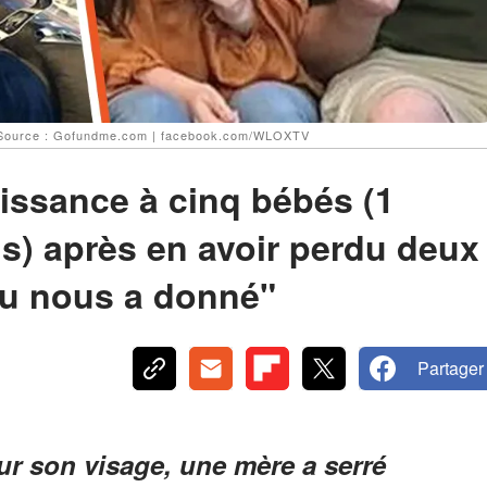
. | Source : Gofundme.com | facebook.com/WLOXTV
ssance à cinq bébés (1
ns) après en avoir perdu deux
eu nous a donné"
Partager
ur son visage, une mère a serré