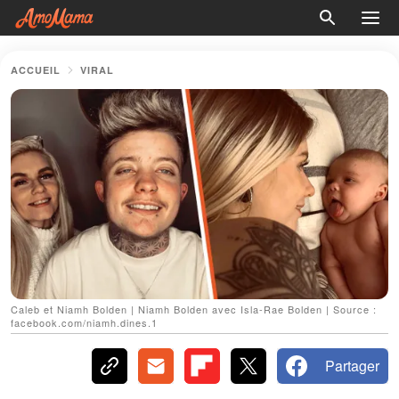
ACCUEIL
VIRAL
Caleb et Niamh Bolden | Niamh Bolden avec Isla-Rae Bolden | Source :
facebook.com/niamh.dines.1
Partager