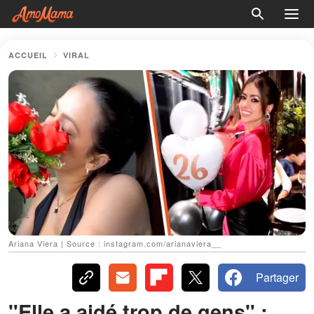
ACCUEIL
VIRAL
Ariana Viera | Source : instagram.com/arianaviera__
Partager
"Elle a aidé trop de gens" :