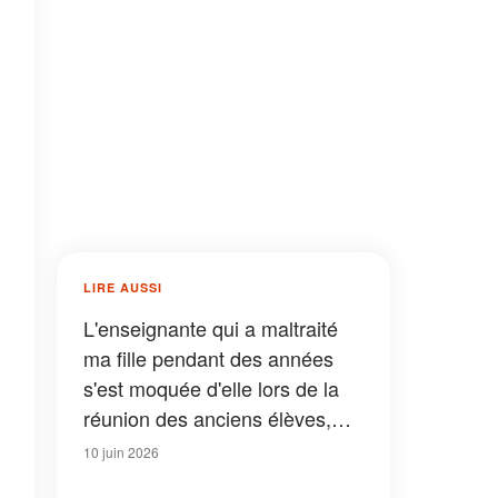
LIRE AUSSI
L'enseignante qui a maltraité
ma fille pendant des années
s'est moquée d'elle lors de la
réunion des anciens élèves,
vingt ans après la fin de leurs
10 juin 2026
études - Elle ne s'attendait pas