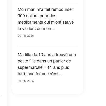
à ce que ma fille vienne
préparée
Mon mari m'a fait rembourser
300 dollars pour des
médicaments qui m'ont sauvé
la vie lors de mon
accouchement compliqué – Sa
20 mai 2026
mère n'a rien dit, mais ce
qu'elle a fait ensuite lui a donné
une leçon qu'il n'oubliera
Ma fille de 13 ans a trouvé une
jamais
petite fille dans un panier de
supermarché – 11 ans plus
tard, une femme s'est
présentée en affirmant être sa
06 mai 2026
mère, et je suis devenue pâle
quand j'ai vu de qui il s'agissait