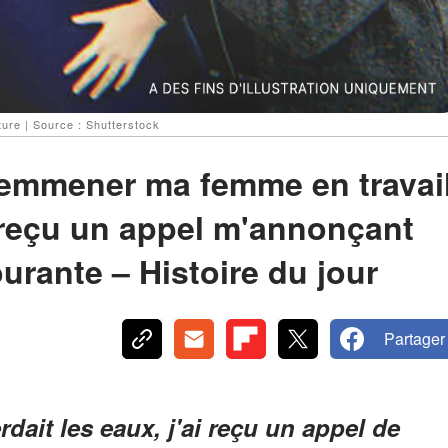
ure | Source : Shutterstock
 d'emmener ma femme en travai
i reçu un appel m'annonçant
urante – Histoire du jour
Partager
it les eaux, j'ai reçu un appel de