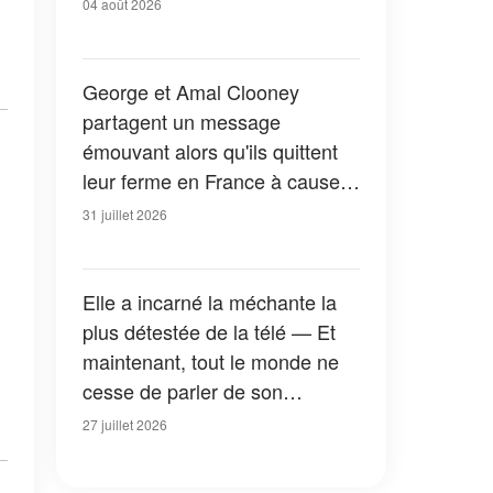
04 août 2026
.
George et Amal Clooney
partagent un message
émouvant alors qu'ils quittent
leur ferme en France à cause
des feux de forêt — Tous les
31 juillet 2026
détails
Elle a incarné la méchante la
plus détestée de la télé — Et
maintenant, tout le monde ne
cesse de parler de son
apparition dans la nouvelle
27 juillet 2026
version de « La Petite Maison
dans la prairie » — Photos