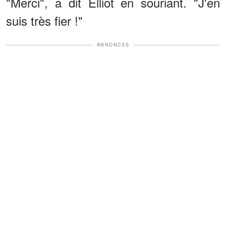
"Merci", a dit Elliot en souriant. "J'en
suis très fier !"
ANNONCES