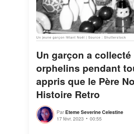
Un jeune garçon fêtant Noël | Source : Shutterstock
Un garçon a collecté
orphelins pendant to
appris que le Père Noë
Histoire Retro
Par
Eteme Severine Celestine
17 févr. 2023
00:55