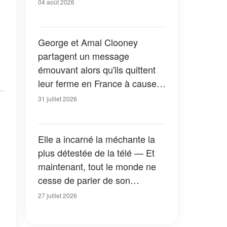
04 août 2026
George et Amal Clooney
partagent un message
émouvant alors qu'ils quittent
leur ferme en France à cause
des feux de forêt — Tous les
31 juillet 2026
détails
Elle a incarné la méchante la
plus détestée de la télé — Et
maintenant, tout le monde ne
cesse de parler de son
apparition dans la nouvelle
27 juillet 2026
version de « La Petite Maison
dans la prairie » — Photos