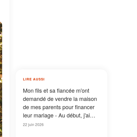
LIRE AUSSI
Mon fils et sa fiancée m'ont
demandé de vendre la maison
de mes parents pour financer
leur mariage - Au début, j'ai
refusé, mais j'ai fini par
22 juin 2026
accepter à une condition