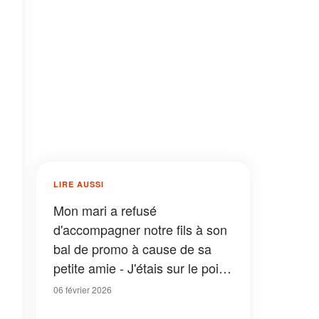
LIRE AUSSI
Mon mari a refusé
d'accompagner notre fils à son
bal de promo à cause de sa
petite amie - J'étais sur le point
de lui crier dessus quand ma
06 février 2026
belle-mère m'a dit : « Tu dois