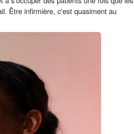
 à s'occuper des patients une fois que les
il. Être infirmière, c'est quasiment au