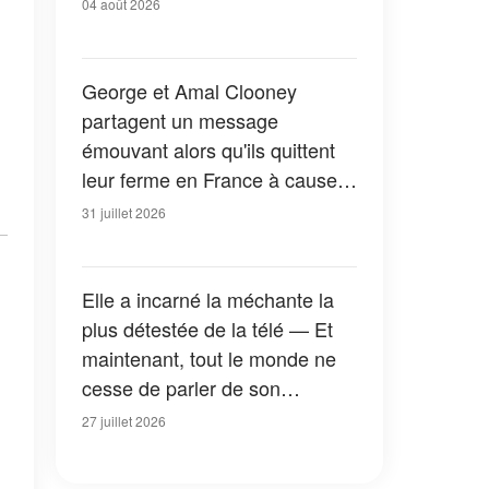
04 août 2026
George et Amal Clooney
partagent un message
émouvant alors qu'ils quittent
leur ferme en France à cause
des feux de forêt — Tous les
31 juillet 2026
détails
Elle a incarné la méchante la
plus détestée de la télé — Et
maintenant, tout le monde ne
cesse de parler de son
apparition dans la nouvelle
27 juillet 2026
version de « La Petite Maison
dans la prairie » — Photos