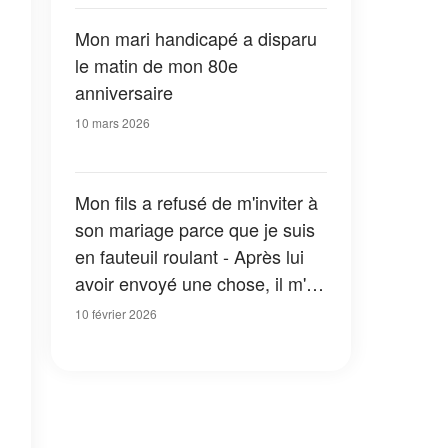
connaître la vérité à son sujet »
Mon mari handicapé a disparu
le matin de mon 80e
anniversaire
10 mars 2026
Mon fils a refusé de m'inviter à
son mariage parce que je suis
en fauteuil roulant - Après lui
avoir envoyé une chose, il m'a
supplié de lui pardonner
10 février 2026