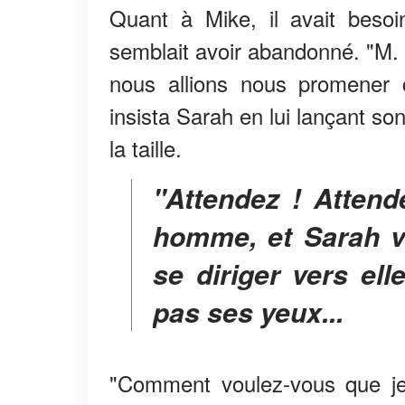
Quant à Mike, il avait besoi
semblait avoir abandonné. "M. Ha
nous allions nous promener c
insista Sarah en lui lançant so
la taille.
"Attendez ! Attendez ! C'est ma place !" cria un
homme, et Sarah vi
se diriger vers ell
pas ses yeux...
"Comment voulez-vous que je