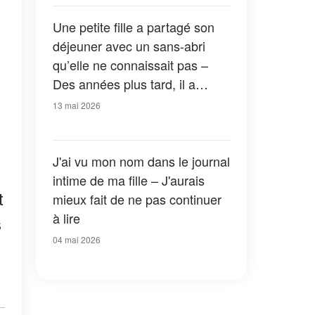
avait fermée à clé. »
Une petite fille a partagé son
déjeuner avec un sans-abri
qu’elle ne connaissait pas –
Des années plus tard, il a
frappé à sa porte en costume
13 mai 2026
J'ai vu mon nom dans le journal
intime de ma fille – J'aurais
t
mieux fait de ne pas continuer
à lire
s
04 mai 2026