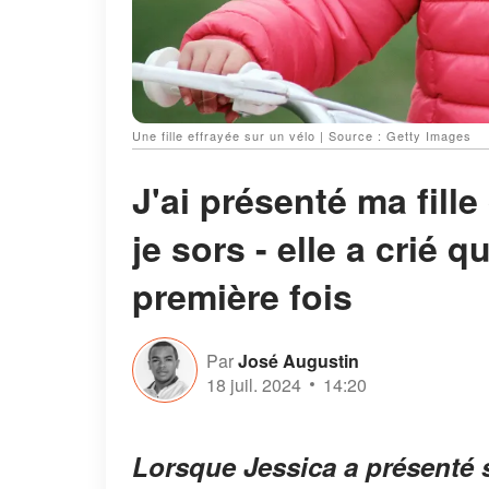
Une fille effrayée sur un vélo | Source : Getty Images
J'ai présenté ma fill
je sors - elle a crié q
première fois
Par
José Augustin
18 juil. 2024
14:20
Lorsque Jessica a présenté s