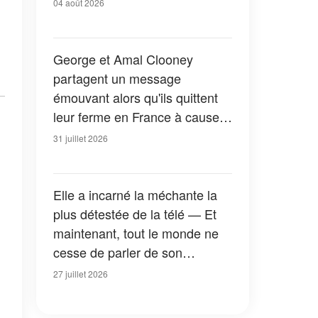
04 août 2026
George et Amal Clooney
partagent un message
émouvant alors qu'ils quittent
leur ferme en France à cause
des feux de forêt — Tous les
31 juillet 2026
détails
Elle a incarné la méchante la
plus détestée de la télé — Et
maintenant, tout le monde ne
cesse de parler de son
apparition dans la nouvelle
27 juillet 2026
version de « La Petite Maison
dans la prairie » — Photos