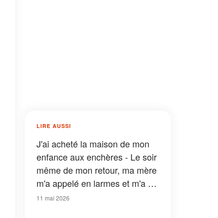
LIRE AUSSI
J'ai acheté la maison de mon
enfance aux enchères - Le soir
même de mon retour, ma mère
m'a appelé en larmes et m'a dit
: « Dis-moi que tu n'as pas
11 mai 2026
trouvé la pièce que ton père