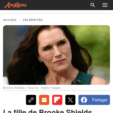
ACCUEIL
CÉLÉBRITÉS
Brooke Shields | Source : Getty Images
Partager
La fille de Brooke Shields,