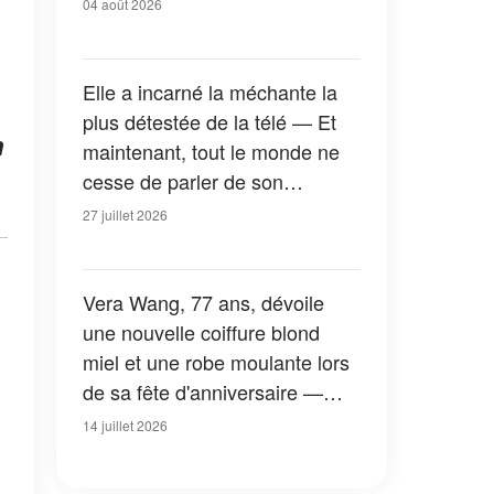
04 août 2026
Elle a incarné la méchante la
plus détestée de la télé — Et
n
maintenant, tout le monde ne
cesse de parler de son
apparition dans la nouvelle
27 juillet 2026
version de « La Petite Maison
dans la prairie » — Photos
Vera Wang, 77 ans, dévoile
une nouvelle coiffure blond
miel et une robe moulante lors
de sa fête d'anniversaire —
Photos
14 juillet 2026