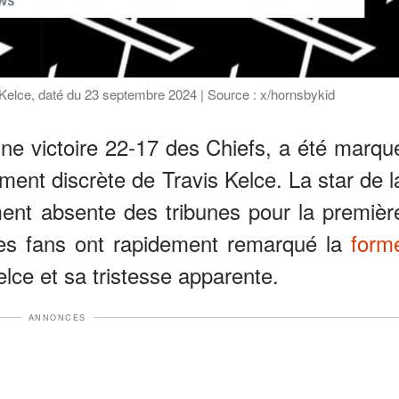
s Kelce, daté du 23 septembre 2024 | Source : x/hornsbykid
une victoire 22-17 des Chiefs, a été marqu
ment discrète de Travis Kelce. La star de l
ent absente des tribunes pour la premièr
les fans ont rapidement remarqué la
form
lce et sa tristesse apparente.
ANNONCES