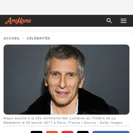
ACCUEIL
CÉLÉBRITÉS
Nagui assiste à la 22e cérémonie des Lumières au Théâtre de La
Madeleine le 30 janvier 2017 à Paris, France I Source : Getty Images