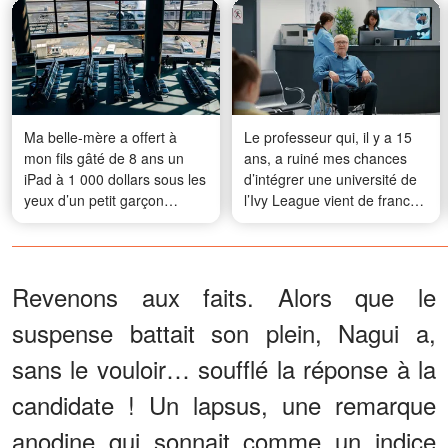
Ma belle-mère a offert à
Le professeur qui, il y a 15
mon fils gâté de 8 ans un
ans, a ruiné mes chances
iPad à 1 000 dollars sous les
d’intégrer une université de
yeux d’un petit garçon
l’Ivy League vient de franchir
affamé – Ce que j’ai fait
le seuil de ma clinique privée
ensuite a ému aux larmes
pour me supplier de l’aider
tout le monde
Revenons aux faits. Alors que le
suspense battait son plein, Nagui a,
sans le vouloir… soufflé la réponse à la
candidate ! Un lapsus, une remarque
anodine qui sonnait comme un indice