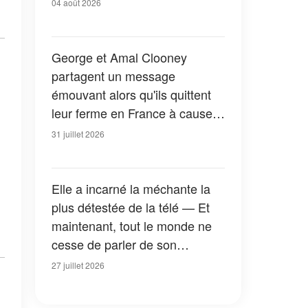
04 août 2026
George et Amal Clooney
partagent un message
émouvant alors qu'ils quittent
leur ferme en France à cause
des feux de forêt — Tous les
31 juillet 2026
détails
Elle a incarné la méchante la
plus détestée de la télé — Et
maintenant, tout le monde ne
cesse de parler de son
apparition dans la nouvelle
27 juillet 2026
version de « La Petite Maison
dans la prairie » — Photos