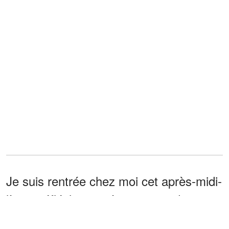
Je suis rentrée chez moi cet après-midi-
là, en réfléchissant à ce que je devais
faire ensuite. J'avais le cœur brisé et je