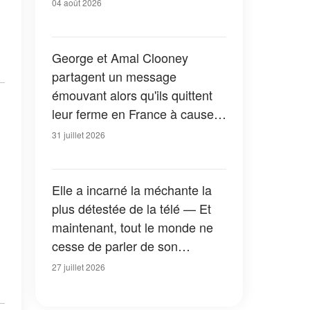
04 août 2026
George et Amal Clooney
partagent un message
émouvant alors qu'ils quittent
leur ferme en France à cause
des feux de forêt — Tous les
31 juillet 2026
détails
Elle a incarné la méchante la
plus détestée de la télé — Et
maintenant, tout le monde ne
cesse de parler de son
apparition dans la nouvelle
27 juillet 2026
version de « La Petite Maison
dans la prairie » — Photos