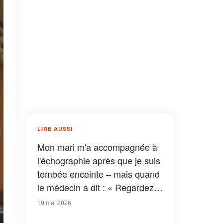
LIRE AUSSI
Mon mari m'a accompagnée à
l'échographie après que je suis
tombée enceinte – mais quand
le médecin a dit : « Regardez
ici, et vous comprendrez tout »,
19 mai 2026
il est devenu pâle