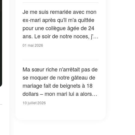
Je me suis remariée avec mon
ex-mari après qu'il m'a quittée
pour une collègue âgée de 24
ans. Le soir de notre noces, j'ai
reçu un SMS provenant d'un
01 mai 2026
numéro inconnu : « Descendez
si vous voulez savoir pourquoi
il est vraiment revenu. »
Ma sœur riche n'arrêtait pas de
se moquer de notre gâteau de
mariage fait de beignets à 18
dollars – mon mari lui a alors
tendu le dernier beignet, et ce
10 juillet 2026
qui se cachait à l'intérieur a fait
pâlir tout le monde