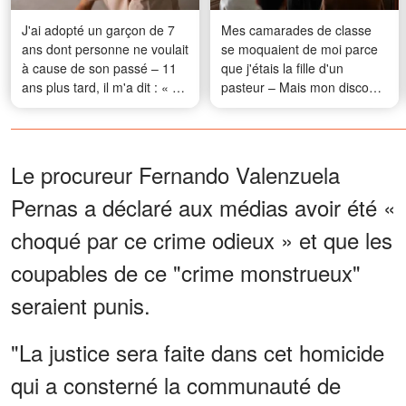
J'ai adopté un garçon de 7
Mes camarades de classe
ans dont personne ne voulait
se moquaient de moi parce
à cause de son passé – 11
que j'étais la fille d'un
ans plus tard, il m'a dit : « Je
pasteur – Mais mon discours
suis enfin prêt à te raconter
de remise des diplômes a
ce qui s'est réellement passé
réduit toute la salle au
à l'époque »
silence
Le procureur Fernando Valenzuela
Pernas a déclaré aux médias avoir été «
choqué par ce crime odieux » et que les
coupables de ce "crime monstrueux"
seraient punis.
"La justice sera faite dans cet homicide
qui a consterné la communauté de