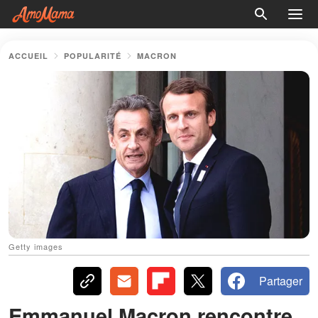
ACCUEIL
POPULARITÉ
MACRON
Getty images
Partager
Emmanuel Macron rencontre