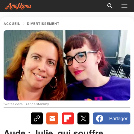
ACCUEIL
DIVERTISSEMENT
twitter.com/France3MidiPy
Partager
Aude : Julie, qui souffre