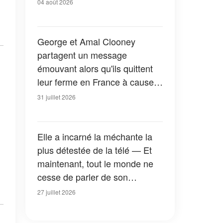
04 août 2026
George et Amal Clooney
partagent un message
émouvant alors qu'ils quittent
leur ferme en France à cause
des feux de forêt — Tous les
31 juillet 2026
détails
Elle a incarné la méchante la
plus détestée de la télé — Et
maintenant, tout le monde ne
cesse de parler de son
apparition dans la nouvelle
27 juillet 2026
version de « La Petite Maison
dans la prairie » — Photos