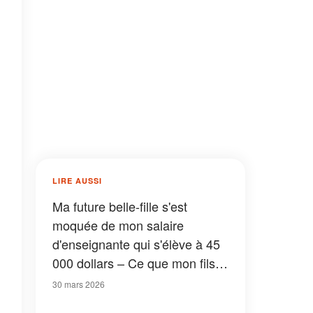
LIRE AUSSI
Ma future belle-fille s'est
moquée de mon salaire
d'enseignante qui s'élève à 45
000 dollars – Ce que mon fils a
fait ensuite a laissé tout le
30 mars 2026
monde sans voix