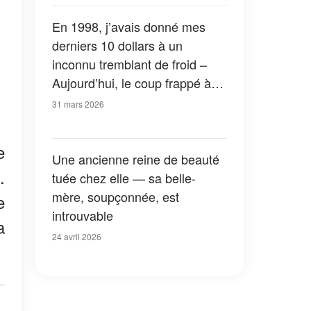
En 1998, j’avais donné mes
derniers 10 dollars à un
inconnu tremblant de froid –
Aujourd’hui, le coup frappé à
ma porte m'a effondrée en
31 mars 2026
larmes
e
Une ancienne reine de beauté
.
tuée chez elle — sa belle-
mère, soupçonnée, est
e
introuvable
a
24 avril 2026