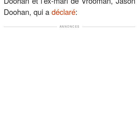
Doohan et l’ex-mari de Vrooman, Jason
Doohan, qui a
déclaré
:
ANNONCES