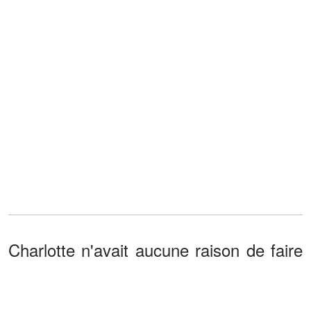
Charlotte n'avait aucune raison de faire
le lien entre cet homme et le garçon en
surpoids que j'étais. Pourtant, cela m'a