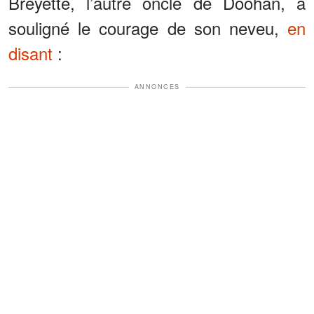
Breyette, l’autre oncle de Doohan, a
souligné le courage de son neveu,
en
disant
:
ANNONCES