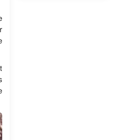
e
r
e
t
s
e