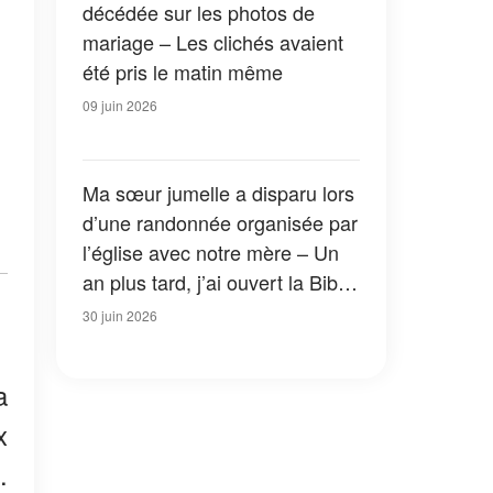
décédée sur les photos de
mariage – Les clichés avaient
été pris le matin même
09 juin 2026
Ma sœur jumelle a disparu lors
d’une randonnée organisée par
l’église avec notre mère – Un
an plus tard, j’ai ouvert la Bible
de notre mère et j’ai découvert
30 juin 2026
une vérité bouleversante
a
x
.