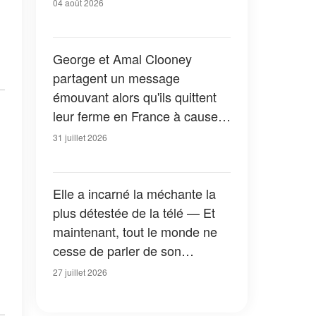
04 août 2026
George et Amal Clooney
partagent un message
émouvant alors qu'ils quittent
leur ferme en France à cause
des feux de forêt — Tous les
31 juillet 2026
détails
Elle a incarné la méchante la
plus détestée de la télé — Et
maintenant, tout le monde ne
cesse de parler de son
apparition dans la nouvelle
27 juillet 2026
version de « La Petite Maison
dans la prairie » — Photos