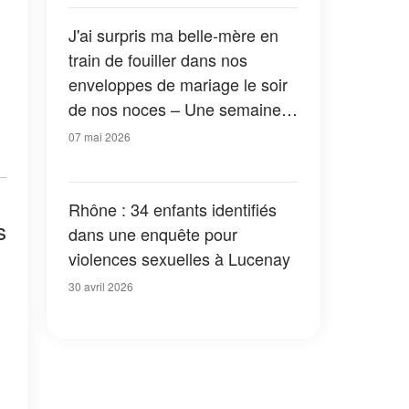
J'ai surpris ma belle-mère en
train de fouiller dans nos
enveloppes de mariage le soir
de nos noces – Une semaine
plus tard, on lui a donné une
07 mai 2026
leçon qu'elle n'oubliera jamais
Rhône : 34 enfants identifiés
s
dans une enquête pour
violences sexuelles à Lucenay
30 avril 2026