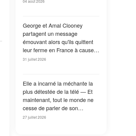
04 août 2026
George et Amal Clooney
partagent un message
émouvant alors qu'ils quittent
leur ferme en France à cause
des feux de forêt — Tous les
31 juillet 2026
détails
Elle a incarné la méchante la
plus détestée de la télé — Et
maintenant, tout le monde ne
cesse de parler de son
apparition dans la nouvelle
27 juillet 2026
version de « La Petite Maison
dans la prairie » — Photos