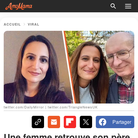
ACCUEIL
VIRAL
twitter.com/DailyMirror | twitter.com/TriangleNewsUK
Partager
Une femme retrouve son père