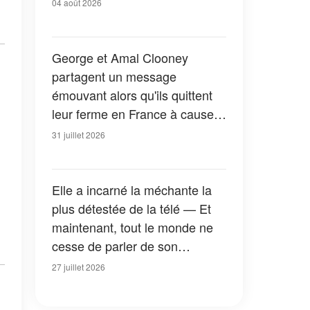
04 août 2026
George et Amal Clooney
partagent un message
émouvant alors qu'ils quittent
leur ferme en France à cause
des feux de forêt — Tous les
31 juillet 2026
détails
Elle a incarné la méchante la
plus détestée de la télé — Et
maintenant, tout le monde ne
cesse de parler de son
apparition dans la nouvelle
27 juillet 2026
version de « La Petite Maison
dans la prairie » — Photos