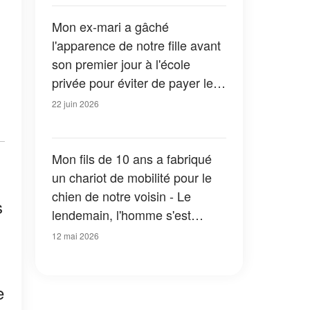
Mon ex-mari a gâché
l'apparence de notre fille avant
son premier jour à l'école
privée pour éviter de payer les
frais de scolarité – Je lui ai
22 juin 2026
donné une leçon
Mon fils de 10 ans a fabriqué
un chariot de mobilité pour le
chien de notre voisin - Le
s
lendemain, l'homme s'est
présenté à notre porte et a dit :
12 mai 2026
« Tu as réussi. Viens voir ce
que je t'ai préparé »
e