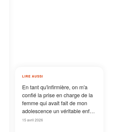
LIRE AUSSI
En tant qu'infirmière, on m'a
confié la prise en charge de la
femme qui avait fait de mon
adolescence un véritable enfer
– Lorsqu'elle s'est rétablie, elle
15 avril 2026
m'a dit : « Tu devrais