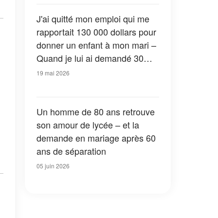
démissionner immédiatement »
J'ai quitté mon emploi qui me
rapportait 130 000 dollars pour
donner un enfant à mon mari –
Quand je lui ai demandé 30
dollars pour acheter du lait en
19 mai 2026
poudre, sa réponse m'a laissée
sans voix
Un homme de 80 ans retrouve
son amour de lycée – et la
demande en mariage après 60
ans de séparation
05 juin 2026