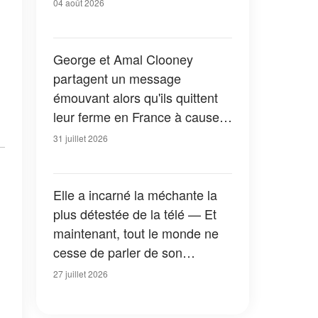
04 août 2026
George et Amal Clooney
partagent un message
émouvant alors qu'ils quittent
leur ferme en France à cause
des feux de forêt — Tous les
31 juillet 2026
détails
Elle a incarné la méchante la
plus détestée de la télé — Et
maintenant, tout le monde ne
cesse de parler de son
apparition dans la nouvelle
27 juillet 2026
version de « La Petite Maison
dans la prairie » — Photos