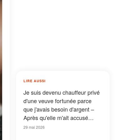
LIRE AUSSI
Je suis devenu chauffeur privé
d'une veuve fortunée parce
que j'avais besoin d'argent –
Après qu'elle m'ait accusé
d'avoir volé sa broche en
29 mai 2026
diamants, j'ai trouvé un mot