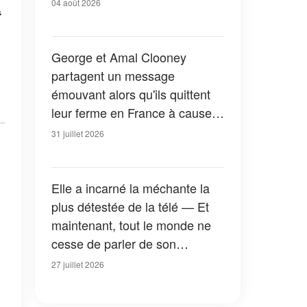
04 août 2026
t
George et Amal Clooney
partagent un message
émouvant alors qu'ils quittent
leur ferme en France à cause
des feux de forêt — Tous les
31 juillet 2026
détails
Elle a incarné la méchante la
plus détestée de la télé — Et
maintenant, tout le monde ne
cesse de parler de son
apparition dans la nouvelle
27 juillet 2026
version de « La Petite Maison
dans la prairie » — Photos