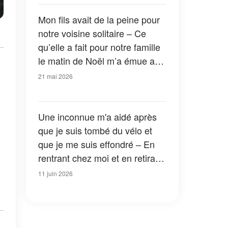
caché dans la voiture et je suis
resté bouche bée
Mon fils avait de la peine pour
notre voisine solitaire – Ce
qu’elle a fait pour notre famille
le matin de Noël m’a émue aux
larmes
21 mai 2026
Une inconnue m'a aidé après
que je suis tombé du vélo et
que je me suis effondré – En
rentrant chez moi et en retirant
mon casque, j'ai trouvé la
11 juin 2026
photo de ma fille disparue et
une note