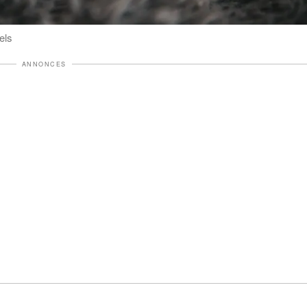
els
ANNONCES