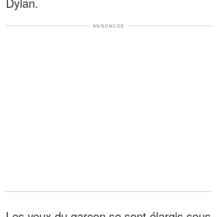
Dylan.
ANNONCES
Les yeux du garçon se sont élargis sous