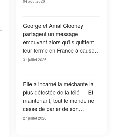
04 août 2026
George et Amal Clooney
partagent un message
émouvant alors qu'ils quittent
leur ferme en France à cause
des feux de forêt — Tous les
31 juillet 2026
détails
Elle a incarné la méchante la
plus détestée de la télé — Et
maintenant, tout le monde ne
cesse de parler de son
apparition dans la nouvelle
27 juillet 2026
version de « La Petite Maison
dans la prairie » — Photos