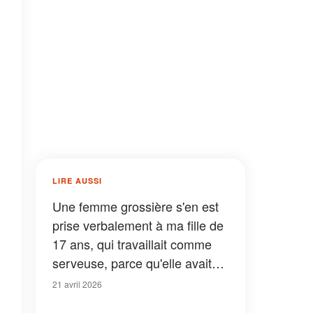
LIRE AUSSI
Une femme grossière s'en est
prise verbalement à ma fille de
17 ans, qui travaillait comme
serveuse, parce qu'elle avait
oublié son citron - Puis son
21 avril 2026
mari s'est levé et a prononcé