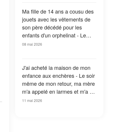
cinq mots qui ont fait taire tout
le café
Ma fille de 14 ans a cousu des
jouets avec les vêtements de
son père décédé pour les
enfants d'un orphelinat - Le
lendemain, des policiers ont
08 mai 2026
frappé à notre porte
J'ai acheté la maison de mon
enfance aux enchères - Le soir
même de mon retour, ma mère
m'a appelé en larmes et m'a dit
: « Dis-moi que tu n'as pas
11 mai 2026
trouvé la pièce que ton père
avait fermée à clé. »