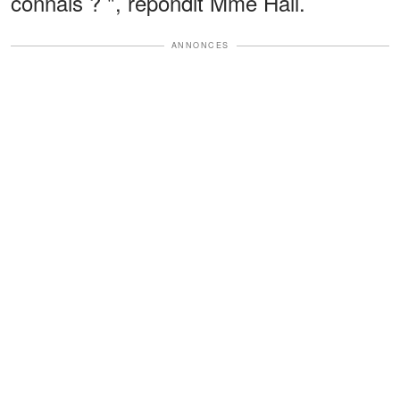
connais ? ", répondit Mme Hall.
ANNONCES