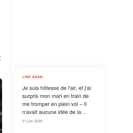
t
LIRE AUSSI
Je suis hôtesse de l'air, et j'ai
surpris mon mari en train de
me tromper en plein vol – Il
n'avait aucune idée de la
vengeance que j'avais prévue
01 juin 2026