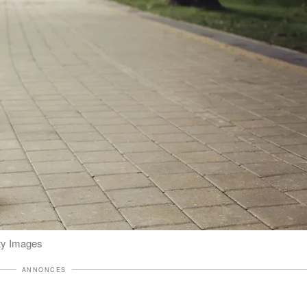
tty Images
ANNONCES