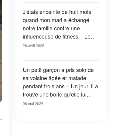
J'étais enceinte de huit mois
quand mon mari a échangé
notre famille contre une
influenceuse de fitness – Le
cadeau que j'ai envoyé à leur
28 avril 2026
mariage a laissé les invités
complètement sous le choc
Un petit garçon a pris soin de
sa voisine âgée et malade
pendant trois ans – Un jour, il a
trouvé une boîte qu’elle lui
avait laissée dans sa cour
06 mai 2026