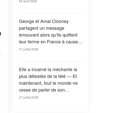
04 août 2026
George et Amal Clooney
partagent un message
a
émouvant alors qu'ils quittent
leur ferme en France à cause
des feux de forêt — Tous les
31 juillet 2026
détails
Elle a incarné la méchante la
plus détestée de la télé — Et
maintenant, tout le monde ne
cesse de parler de son
apparition dans la nouvelle
27 juillet 2026
version de « La Petite Maison
dans la prairie » — Photos