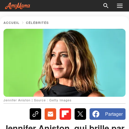
ACCUEIL
CÉLÉBRITÉS
Jennifer Aniston | Source : Getty Images
Partager
Jennifer Aniston, qui brille par