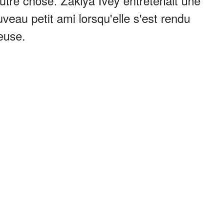
utre chose. Zakiya Ivey entretenait une
veau petit ami lorsqu'elle s'est rendu
euse.