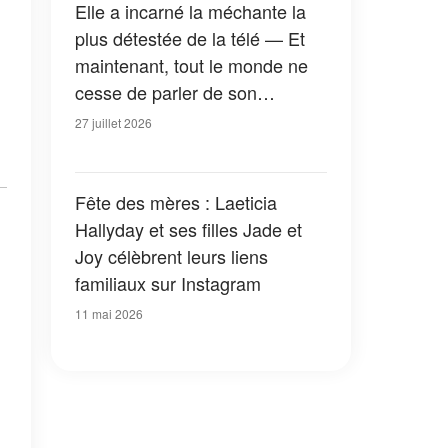
Elle a incarné la méchante la
plus détestée de la télé — Et
maintenant, tout le monde ne
cesse de parler de son
apparition dans la nouvelle
27 juillet 2026
version de « La Petite Maison
dans la prairie » — Photos
Fête des mères : Laeticia
Hallyday et ses filles Jade et
Joy célèbrent leurs liens
familiaux sur Instagram
11 mai 2026