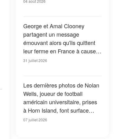
04 août 2026
George et Amal Clooney
partagent un message
émouvant alors qu'ils quittent
leur ferme en France à cause
des feux de forêt — Tous les
31 juillet 2026
détails
Les dernières photos de Nolan
Wells, joueur de football
américain universitaire, prises
à Horn Island, font surface
alors que sa mère rompt le
07 juillet 2026
silence