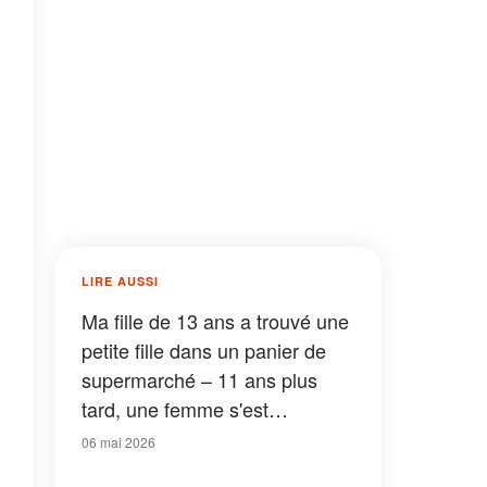
LIRE AUSSI
Ma fille de 13 ans a trouvé une
petite fille dans un panier de
supermarché – 11 ans plus
tard, une femme s'est
présentée en affirmant être sa
06 mai 2026
mère, et je suis devenue pâle