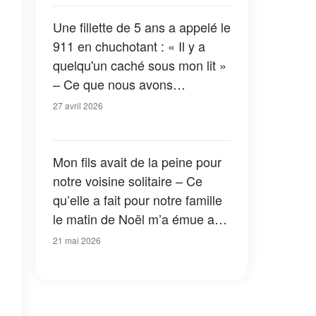
quand j'ai vu de qui il s'agissait
Une fillette de 5 ans a appelé le
911 en chuchotant : « Il y a
quelqu'un caché sous mon lit »
– Ce que nous avons
découvert m'a glacé le sang
27 avril 2026
Mon fils avait de la peine pour
notre voisine solitaire – Ce
qu’elle a fait pour notre famille
le matin de Noël m’a émue aux
larmes
21 mai 2026