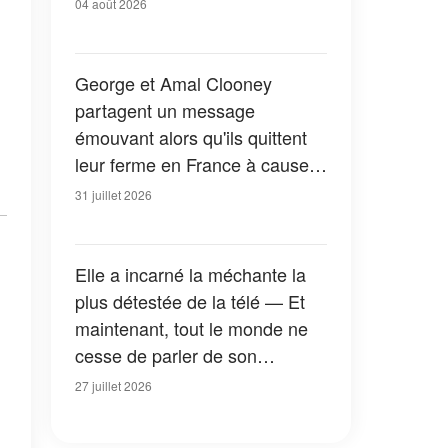
04 août 2026
George et Amal Clooney
partagent un message
émouvant alors qu'ils quittent
leur ferme en France à cause
des feux de forêt — Tous les
31 juillet 2026
détails
Elle a incarné la méchante la
plus détestée de la télé — Et
maintenant, tout le monde ne
cesse de parler de son
apparition dans la nouvelle
27 juillet 2026
version de « La Petite Maison
dans la prairie » — Photos