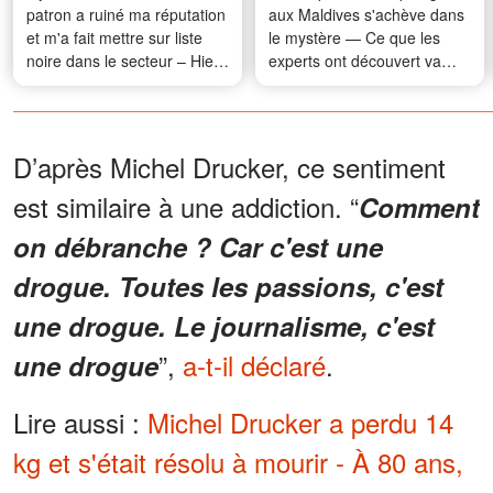
patron a ruiné ma réputation
aux Maldives s'achève dans
et m'a fait mettre sur liste
le mystère — Ce que les
noire dans le secteur – Hier,
experts ont découvert va
il est venu dans mon
vous surprendre
entreprise pour me supplier
de l'embaucher
D’après Michel Drucker, ce sentiment
est similaire à une addiction. “
Comment
on débranche ? Car c'est une
drogue. Toutes les passions, c'est
une drogue. Le journalisme, c'est
”,
a-t-il déclaré
.
une drogue
Lire aussi :
Michel Drucker a perdu 14
kg et s'était résolu à mourir - À 80 ans,