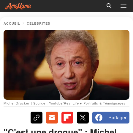
ACCUEIL
CÉLÉBRITÉS
Michel Drucker | Source : Youtube/Real Life ▸ Portraits & Témoignages
Partager
"C'est une drogue" : Michel