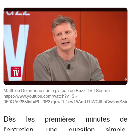
Matthieu Delormeau sur le plateau de Buzz TV I Source :
https://www.youtube.com/watch?v=Sl-
0F0QA028&list=PL_3P3xgnwTL1ew15AmUTiWCtfhnCw6ovS&ind
Dès les premières minutes de
l’entretien, une question simple,