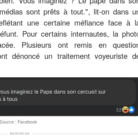
 bien. Vous imaginez ? Le pape dans so
édias sont prêts à tout.", lit-on dans u
flétant une certaine méfiance face à l
éfunt. Pour certains internautes, la phot
lacée. Plusieurs ont remis en questio
 ont dénoncé un traitement voyeuriste d
 Source : Facebook
ANNONCES