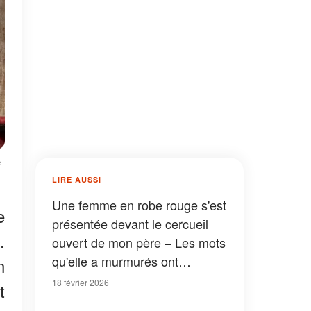
e
LIRE AUSSI
Une femme en robe rouge s'est
e
présentée devant le cercueil
.
ouvert de mon père – Les mots
qu'elle a murmurés ont
n
bouleversé ma vie
18 février 2026
t