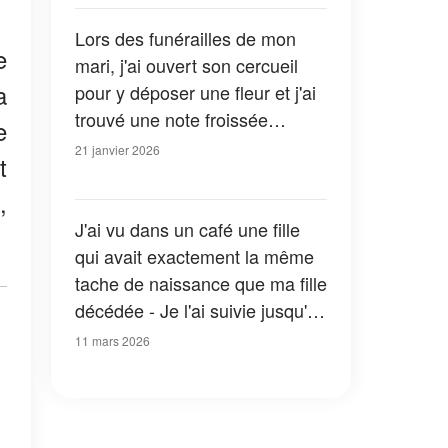
Lors des funérailles de mon
e
mari, j'ai ouvert son cercueil
a
pour y déposer une fleur et j'ai
trouvé une note froissée
e
cachée sous ses mains
21 janvier 2026
t
,
J'ai vu dans un café une fille
qui avait exactement la même
tache de naissance que ma fille
décédée - Je l'ai suivie jusqu'à
chez elle et je suis restée figée
11 mars 2026
quand j'ai vu la femme qu'elle
appelait maman