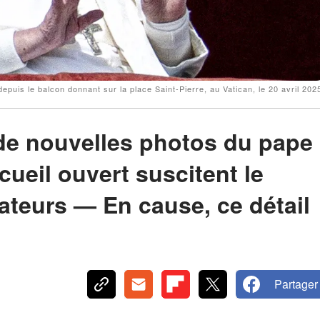
puis le balcon donnant sur la place Saint-Pierre, au Vatican, le 20 avril 202
: de nouvelles photos du pape
ueil ouvert suscitent le
sateurs — En cause, ce détail
Partager