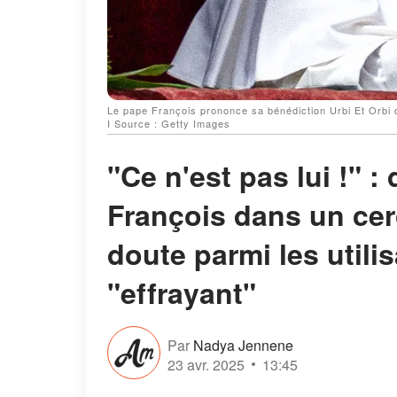
Le pape François prononce sa bénédiction Urbi Et Orbi de
I Source : Getty Images
"Ce n'est pas lui !" 
François dans un cerc
doute parmi les utili
"effrayant"
Par
Nadya Jennene
23 avr. 2025
13:45