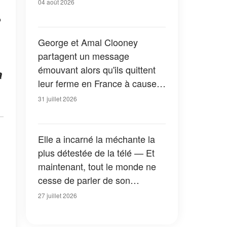
04 août 2026
e
George et Amal Clooney
partagent un message
émouvant alors qu'ils quittent
a
leur ferme en France à cause
des feux de forêt — Tous les
31 juillet 2026
détails
Elle a incarné la méchante la
plus détestée de la télé — Et
maintenant, tout le monde ne
cesse de parler de son
apparition dans la nouvelle
27 juillet 2026
version de « La Petite Maison
dans la prairie » — Photos