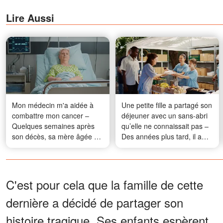
Lire Aussi
Mon médecin m'a aidée à
Une petite fille a partagé son
combattre mon cancer –
déjeuner avec un sans-abri
Quelques semaines après
qu’elle ne connaissait pas –
son décès, sa mère âgée de
Des années plus tard, il a
90 ans m'a appelée pour me
frappé à sa porte en
faire une proposition qui a
costume
changé ma vie
C'est pour cela que la famille de cette
dernière a décidé de partager son
histoire tragique. Ses enfants espèrent