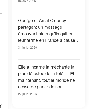
04 août 2026
George et Amal Clooney
partagent un message
émouvant alors qu'ils quittent
leur ferme en France à cause
des feux de forêt — Tous les
31 juillet 2026
détails
Elle a incarné la méchante la
plus détestée de la télé — Et
maintenant, tout le monde ne
cesse de parler de son
apparition dans la nouvelle
27 juillet 2026
version de « La Petite Maison
r
dans la prairie » — Photos