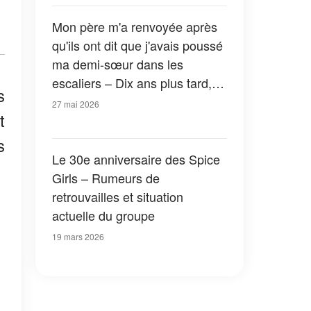
qui j'étais arrivée 30 minutes
plus tard, il a pâli
Mon père m'a renvoyée après
qu'ils ont dit que j'avais poussé
ma demi-sœur dans les
escaliers – Dix ans plus tard, je
s
suis revenue pour découvrir la
27 mai 2026
t
vérité
s
Le 30e anniversaire des Spice
Girls – Rumeurs de
retrouvailles et situation
actuelle du groupe
19 mars 2026