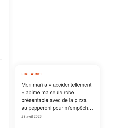
LIRE AUSSI
Mon mari a « accidentellement
» abîmé ma seule robe
présentable avec de la pizza
au pepperoni pour m'empêcher
d'aller à la fête de son
23 avril 2026
entreprise – Quand il a vu avec