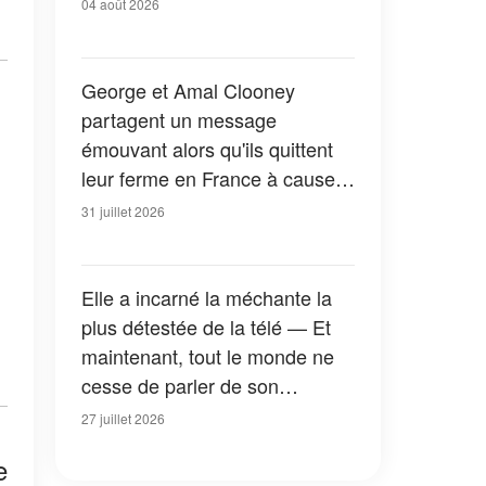
04 août 2026
George et Amal Clooney
partagent un message
émouvant alors qu'ils quittent
leur ferme en France à cause
des feux de forêt — Tous les
31 juillet 2026
détails
Elle a incarné la méchante la
plus détestée de la télé — Et
maintenant, tout le monde ne
cesse de parler de son
apparition dans la nouvelle
27 juillet 2026
version de « La Petite Maison
e
dans la prairie » — Photos