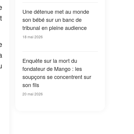
enfant à l’épicerie
e
Une détenue met au monde
t
son bébé sur un banc de
tribunal en pleine audience
18 mai 2026
e
a
Enquête sur la mort du
u
fondateur de Mango : les
soupçons se concentrent sur
son fils
20 mai 2026