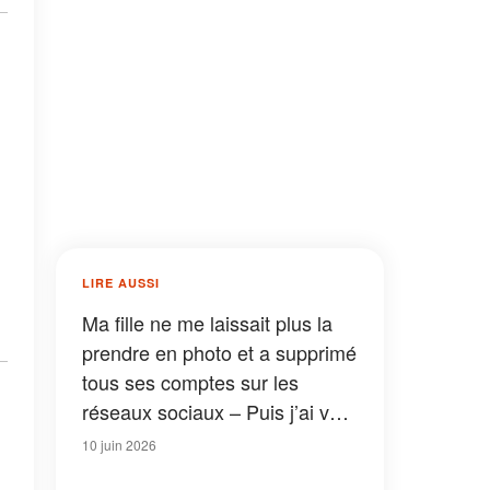
LIRE AUSSI
Ma fille ne me laissait plus la
prendre en photo et a supprimé
tous ses comptes sur les
réseaux sociaux – Puis j’ai vu
son visage sur une affiche
10 juin 2026
signalant la disparition d’une