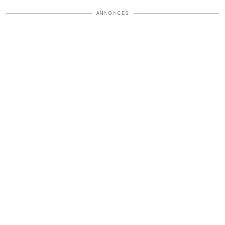
monde bouche bée
ANNONCES