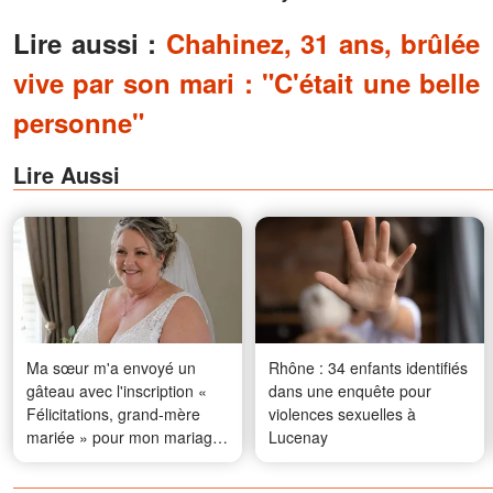
Lire aussi :
Chahinez, 31 ans, brûlée
vive par son mari : "C'était une belle
personne"
Lire Aussi
Ma sœur m'a envoyé un
Rhône : 34 enfants identifiés
gâteau avec l'inscription «
dans une enquête pour
Félicitations, grand-mère
violences sexuelles à
mariée » pour mon mariage
Lucenay
à 56 ans – Ce que mon mari
en a fait a laissé tout le