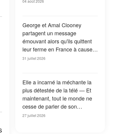
04 août 2026
George et Amal Clooney
partagent un message
émouvant alors qu'ils quittent
leur ferme en France à cause
des feux de forêt — Tous les
31 juillet 2026
détails
Elle a incarné la méchante la
plus détestée de la télé — Et
maintenant, tout le monde ne
cesse de parler de son
apparition dans la nouvelle
27 juillet 2026
version de « La Petite Maison
s
dans la prairie » — Photos