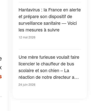
Hantavirus : la France en alerte
et prépare son dispositif de
surveillance sanitaire — Voici
les mesures à suivre
12 mai 2026
Une mère furieuse voulait faire
e
licencier le chauffeur de bus
x
scolaire et son chien – La
s
réaction de notre directeur a
ému toute la ville aux larmes
24 juin 2026