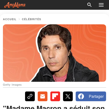
ACCUEIL
CÉLÉBRITÉS
Getty Images
Partager
"Madame Macron a séduit son