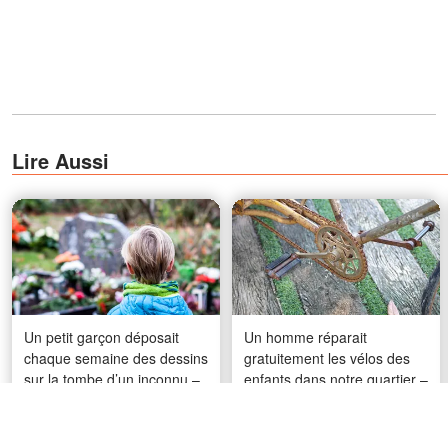
Lire Aussi
Un petit garçon déposait
Un homme réparait
chaque semaine des dessins
gratuitement les vélos des
sur la tombe d’un inconnu –
enfants dans notre quartier –
puis une femme l’a montré
Un jour, il a vu un pick-up
du doigt en disant : « C’est
flambant neuf garé devant
impossible »
chez lui